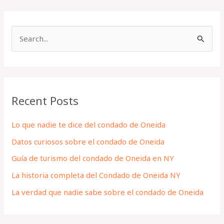
S
e
a
r
Recent Posts
c
h
Lo que nadie te dice del condado de Oneida
f
Datos curiosos sobre el condado de Oneida
o
Guía de turismo del condado de Oneida en NY
r
La historia completa del Condado de Oneida NY
:
La verdad que nadie sabe sobre el condado de Oneida