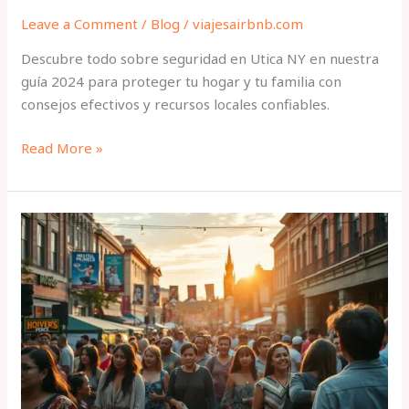
Leave a Comment
/
Blog
/
viajesairbnb.com
Descubre todo sobre seguridad en Utica NY en nuestra
guía 2024 para proteger tu hogar y tu familia con
consejos efectivos y recursos locales confiables.
Read More »
Eventos
culturales
en
Utica
NY
para
disfrutar