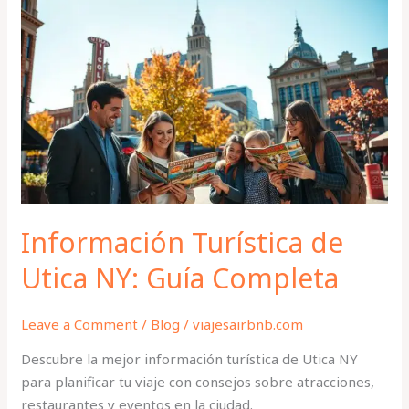
Información
Turística
de
Utica
NY:
Guía
Completa
Información Turística de
Utica NY: Guía Completa
Leave a Comment
/
Blog
/
viajesairbnb.com
Descubre la mejor información turística de Utica NY
para planificar tu viaje con consejos sobre atracciones,
restaurantes y eventos en la ciudad.