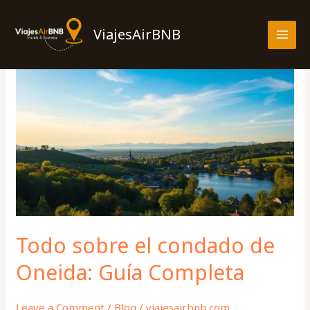
Skip
MAI
to
ViajesAirBNB
MEN
content
Todo
sobre
el
condado
de
Oneida:
Guía
Completa
Todo sobre el condado de
Oneida: Guía Completa
Leave a Comment
/
Blog
/
viajesairbnb.com