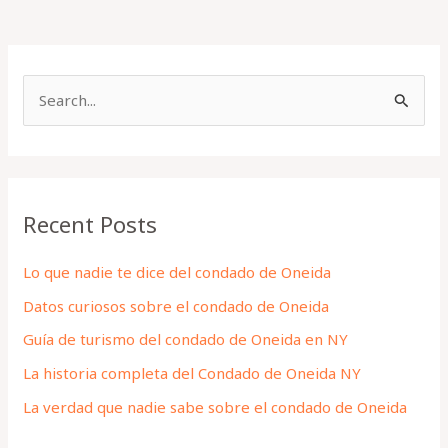
S
e
a
r
Recent Posts
c
h
Lo que nadie te dice del condado de Oneida
f
Datos curiosos sobre el condado de Oneida
o
Guía de turismo del condado de Oneida en NY
r
La historia completa del Condado de Oneida NY
:
La verdad que nadie sabe sobre el condado de Oneida