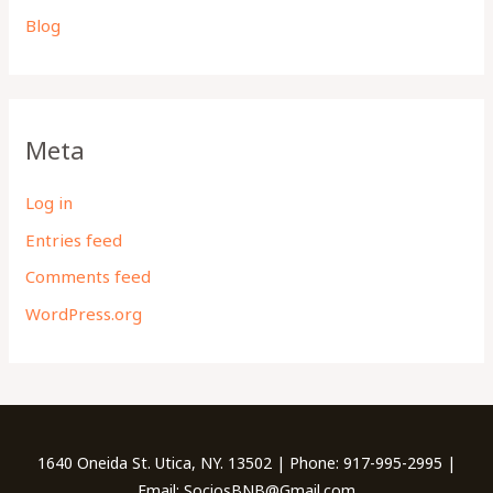
Blog
Meta
Log in
Entries feed
Comments feed
WordPress.org
1640 Oneida St. Utica, NY. 13502 | Phone: 917-995-2995 |
Email: SociosBNB@Gmail.com