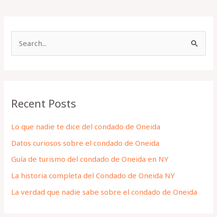
S
e
a
r
Recent Posts
c
h
Lo que nadie te dice del condado de Oneida
f
Datos curiosos sobre el condado de Oneida
o
Guía de turismo del condado de Oneida en NY
r
La historia completa del Condado de Oneida NY
:
La verdad que nadie sabe sobre el condado de Oneida