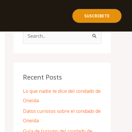
SUSCRIBETE
S
e
a
r
c
Recent Posts
h
Lo que nadie te dice del condado de
f
Oneida
o
Datos curiosos sobre el condado de
r
Oneida
:
Guía de turismo del condado de