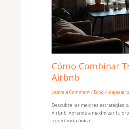
un
Viaje
Airbnb
Cómo Combinar Tra
Airbnb
Leave a Comment
/
Blog
/
viajesair
Descubre las mejores estrategias p
Airbnb. Aprende a maximizar tu pro
experiencia única