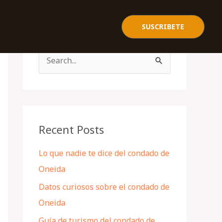
SUSCRIBETE
S
e
a
r
c
Recent Posts
h
Lo que nadie te dice del condado de
f
Oneida
o
Datos curiosos sobre el condado de
r
Oneida
:
Guía de turismo del condado de