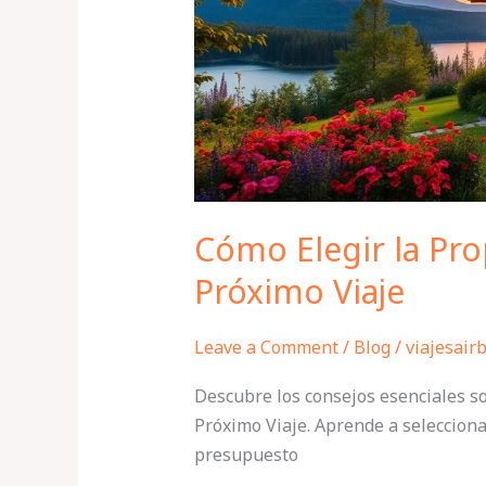
tu
Próximo
Viaje
Cómo Elegir la Pro
Próximo Viaje
Leave a Comment
/
Blog
/
viajesair
Descubre los consejos esenciales s
Próximo Viaje. Aprende a selecciona
presupuesto