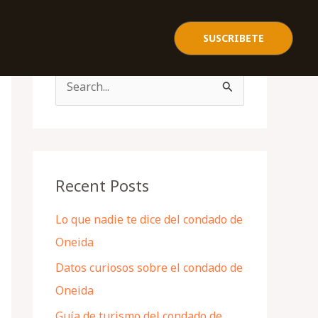
SUSCRIBETE
S
e
a
r
c
Recent Posts
h
Lo que nadie te dice del condado de
f
Oneida
o
Datos curiosos sobre el condado de
r
Oneida
:
Guía de turismo del condado de