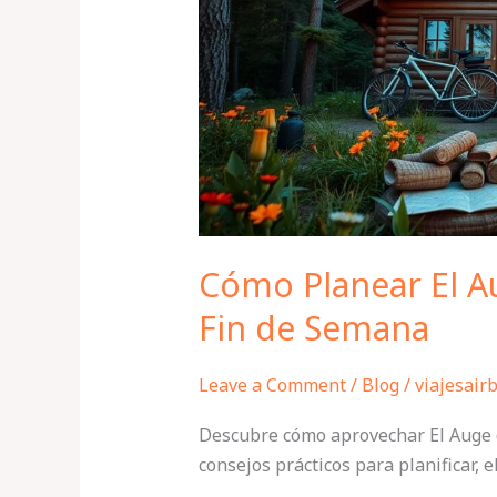
las
Escapadas
de
Fin
de
Semana
Cómo Planear El A
Fin de Semana
Leave a Comment
/
Blog
/
viajesair
Descubre cómo aprovechar El Auge 
consejos prácticos para planificar, 