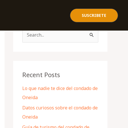
SUSCRIBETE
S
e
a
r
c
Recent Posts
h
Lo que nadie te dice del condado de
f
Oneida
o
Datos curiosos sobre el condado de
r
Oneida
:
Guía de turismo del condado de