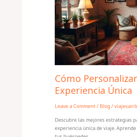
una
Experiencia
Única
Cómo Personalizar
Experiencia Única
Leave a Comment
/
Blog
/
viajesair
Descubre las mejores estrategias p
experiencia única de viaje. Aprend
tus huéspedes.