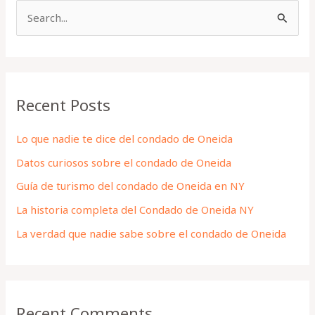
S
e
a
r
Recent Posts
c
h
Lo que nadie te dice del condado de Oneida
f
Datos curiosos sobre el condado de Oneida
o
Guía de turismo del condado de Oneida en NY
r
La historia completa del Condado de Oneida NY
:
La verdad que nadie sabe sobre el condado de Oneida
Recent Comments