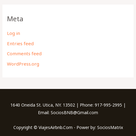
Meta
Log in
Entries feed
Comments feed
WordPress.org
1640 Oneida St. Utica, NY. 13502 | Phone: 917-995-2995 |
Email: SociosBNB@Gmail.com
Copyright © ViajesAirbnb.Com - Power by: SociosMatrix