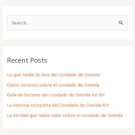
S
e
a
r
Recent Posts
c
h
Lo que nadie te dice del condado de Oneida
f
Datos curiosos sobre el condado de Oneida
o
Guía de turismo del condado de Oneida en NY
r
La historia completa del Condado de Oneida NY
:
La verdad que nadie sabe sobre el condado de Oneida