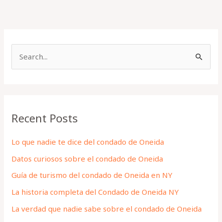
S
e
a
r
Recent Posts
c
h
Lo que nadie te dice del condado de Oneida
f
Datos curiosos sobre el condado de Oneida
o
Guía de turismo del condado de Oneida en NY
r
La historia completa del Condado de Oneida NY
:
La verdad que nadie sabe sobre el condado de Oneida