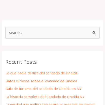
S
e
a
r
Recent Posts
c
h
Lo que nadie te dice del condado de Oneida
f
Datos curiosos sobre el condado de Oneida
o
Guía de turismo del condado de Oneida en NY
r
La historia completa del Condado de Oneida NY
:
La verdad que nadie sabe sobre el condado de Oneida