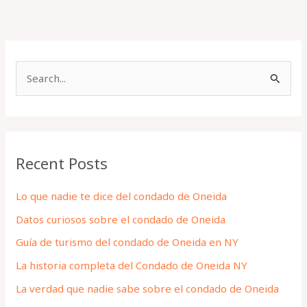
S
e
a
r
Recent Posts
c
h
Lo que nadie te dice del condado de Oneida
f
Datos curiosos sobre el condado de Oneida
o
Guía de turismo del condado de Oneida en NY
r
La historia completa del Condado de Oneida NY
:
La verdad que nadie sabe sobre el condado de Oneida