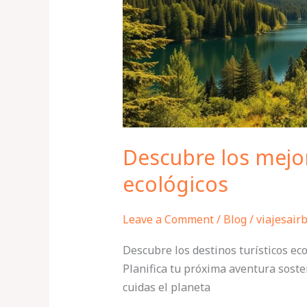
Descubre los mejor
ecológicos
Leave a Comment
/
Blog
/
viajesair
Descubre los destinos turísticos e
Planifica tu próxima aventura soste
cuidas el planeta