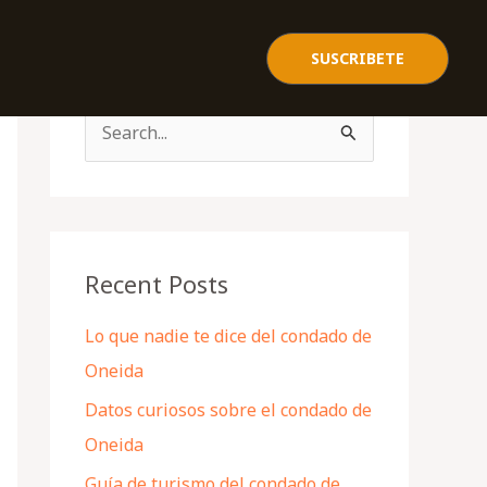
SUSCRIBETE
S
e
a
r
c
Recent Posts
h
Lo que nadie te dice del condado de
f
Oneida
o
Datos curiosos sobre el condado de
r
Oneida
:
Guía de turismo del condado de