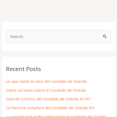
S
e
a
r
Recent Posts
c
h
Lo que nadie te dice del condado de Oneida
f
Datos curiosos sobre el condado de Oneida
o
Guía de turismo del condado de Oneida en NY
r
La historia completa del Condado de Oneida NY
:
La verdad que nadie sabe sobre el condado de Oneida