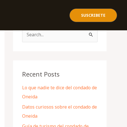
SUSCRIBETE
S
e
a
r
c
Recent Posts
h
Lo que nadie te dice del condado de
f
Oneida
o
Datos curiosos sobre el condado de
r
Oneida
:
Guía de turismo del condado de