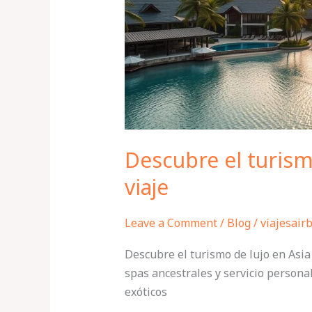
Asia
para
tu
viaje
Descubre el turism
viaje
Leave a Comment
/
Blog
/
viajesair
Descubre el turismo de lujo en Asia 
spas ancestrales y servicio persona
exóticos