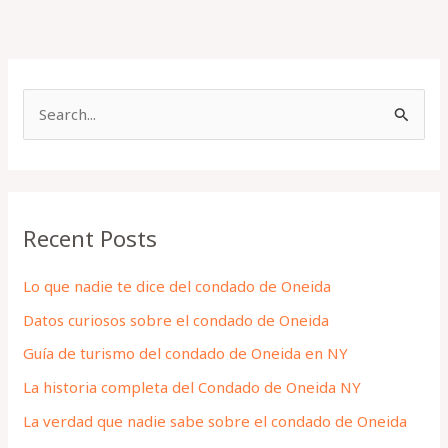
S
e
a
r
Recent Posts
c
h
Lo que nadie te dice del condado de Oneida
f
Datos curiosos sobre el condado de Oneida
o
Guía de turismo del condado de Oneida en NY
r
La historia completa del Condado de Oneida NY
:
La verdad que nadie sabe sobre el condado de Oneida