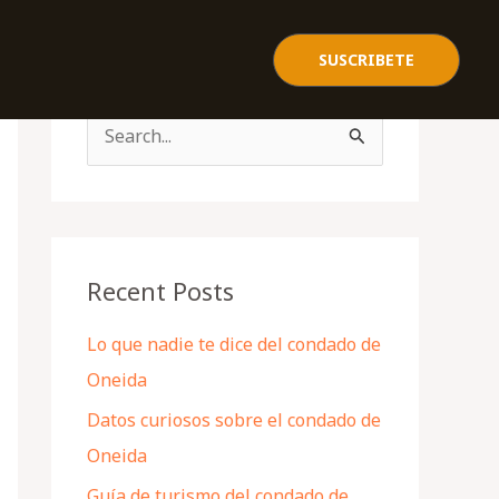
SUSCRIBETE
S
e
a
r
c
Recent Posts
h
Lo que nadie te dice del condado de
f
Oneida
o
Datos curiosos sobre el condado de
r
Oneida
:
Guía de turismo del condado de