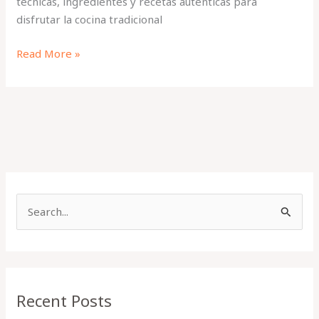
técnicas, ingredientes y recetas auténticas para
disfrutar la cocina tradicional
Read More »
S
e
a
r
Recent Posts
c