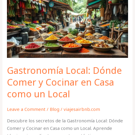
Dónde
Comer
y
Cocinar
en
Casa
como
un
Local
Gastronomía Local: Dónde
Comer y Cocinar en Casa
como un Local
Leave a Comment
/
Blog
/
viajesairbnb.com
Descubre los secretos de la Gastronomía Local: Dónde
Comer y Cocinar en Casa como un Local. Aprende