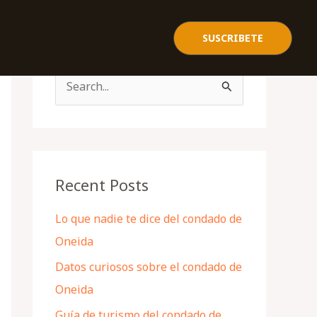
SUSCRIBETE
S
e
a
r
c
Recent Posts
h
Lo que nadie te dice del condado de
f
Oneida
o
Datos curiosos sobre el condado de
r
Oneida
:
Guía de turismo del condado de