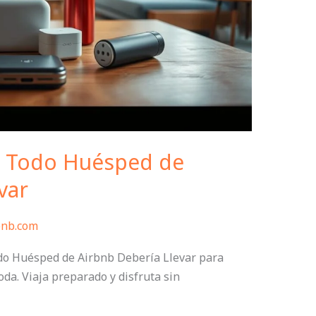
e Todo Huésped de
var
bnb.com
do Huésped de Airbnb Debería Llevar para
da. Viaja preparado y disfruta sin