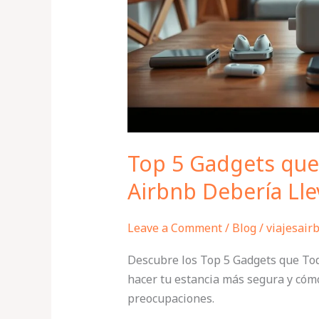
de
Airbnb
Debería
Llevar
Top 5 Gadgets qu
Airbnb Debería Lle
Leave a Comment
/
Blog
/
viajesair
Descubre los Top 5 Gadgets que To
hacer tu estancia más segura y cómo
preocupaciones.