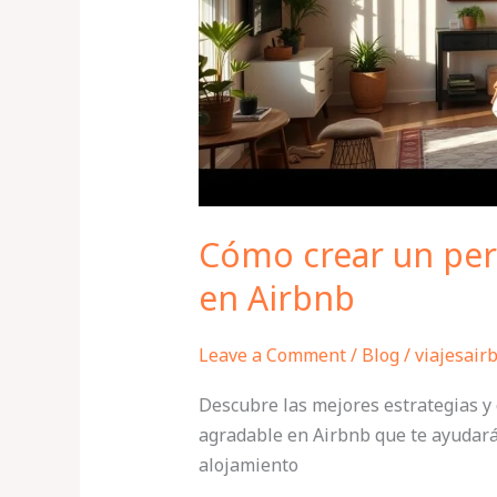
agradable
en
Airbnb
Cómo crear un perf
en Airbnb
Leave a Comment
/
Blog
/
viajesair
Descubre las mejores estrategias y 
agradable en Airbnb que te ayudará
alojamiento