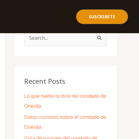
SUSCRIBETE
S
e
a
r
c
Recent Posts
h
Lo que nadie te dice del condado de
f
Oneida
o
Datos curiosos sobre el condado de
r
Oneida
:
Guía de turismo del condado de