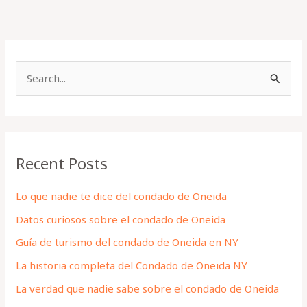
S
e
a
r
Recent Posts
c
h
Lo que nadie te dice del condado de Oneida
f
Datos curiosos sobre el condado de Oneida
o
Guía de turismo del condado de Oneida en NY
r
La historia completa del Condado de Oneida NY
:
La verdad que nadie sabe sobre el condado de Oneida