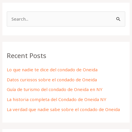
S
e
a
r
Recent Posts
c
h
Lo que nadie te dice del condado de Oneida
f
Datos curiosos sobre el condado de Oneida
o
Guía de turismo del condado de Oneida en NY
r
La historia completa del Condado de Oneida NY
:
La verdad que nadie sabe sobre el condado de Oneida