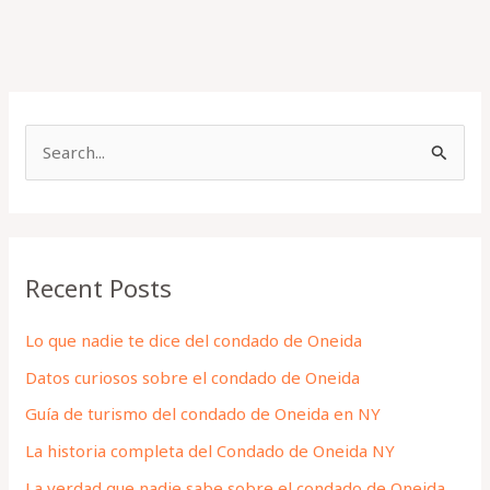
S
e
a
r
Recent Posts
c
h
Lo que nadie te dice del condado de Oneida
f
Datos curiosos sobre el condado de Oneida
o
Guía de turismo del condado de Oneida en NY
r
La historia completa del Condado de Oneida NY
:
La verdad que nadie sabe sobre el condado de Oneida