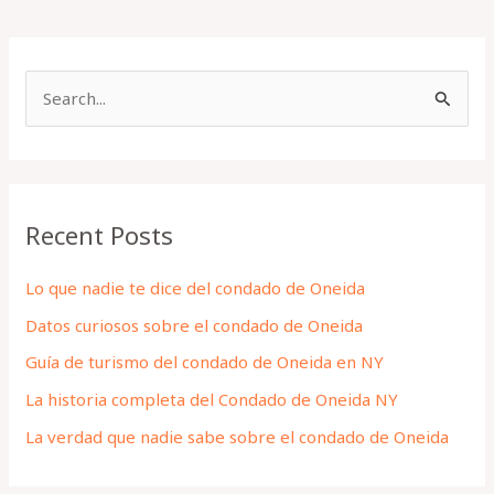
S
e
a
r
Recent Posts
c
h
Lo que nadie te dice del condado de Oneida
f
Datos curiosos sobre el condado de Oneida
o
Guía de turismo del condado de Oneida en NY
r
La historia completa del Condado de Oneida NY
:
La verdad que nadie sabe sobre el condado de Oneida