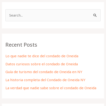
S
e
a
r
Recent Posts
c
h
Lo que nadie te dice del condado de Oneida
f
Datos curiosos sobre el condado de Oneida
o
Guía de turismo del condado de Oneida en NY
r
La historia completa del Condado de Oneida NY
:
La verdad que nadie sabe sobre el condado de Oneida