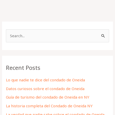
S
e
a
r
Recent Posts
c
h
Lo que nadie te dice del condado de Oneida
f
Datos curiosos sobre el condado de Oneida
o
Guía de turismo del condado de Oneida en NY
r
La historia completa del Condado de Oneida NY
:
La verdad que nadie sabe sobre el condado de Oneida