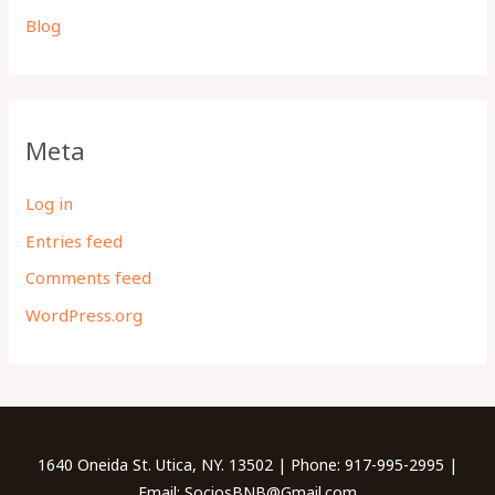
Blog
Meta
Log in
Entries feed
Comments feed
WordPress.org
1640 Oneida St. Utica, NY. 13502 | Phone: 917-995-2995 |
Email: SociosBNB@Gmail.com