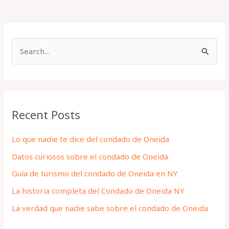
S
e
a
r
Recent Posts
c
h
Lo que nadie te dice del condado de Oneida
f
Datos curiosos sobre el condado de Oneida
o
Guía de turismo del condado de Oneida en NY
r
La historia completa del Condado de Oneida NY
:
La verdad que nadie sabe sobre el condado de Oneida