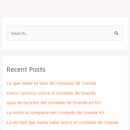
S
e
a
r
Recent Posts
c
h
Lo que nadie te dice del condado de Oneida
f
Datos curiosos sobre el condado de Oneida
o
Guía de turismo del condado de Oneida en NY
r
La historia completa del Condado de Oneida NY
:
La verdad que nadie sabe sobre el condado de Oneida