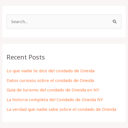
S
e
a
r
Recent Posts
c
h
Lo que nadie te dice del condado de Oneida
f
Datos curiosos sobre el condado de Oneida
o
Guía de turismo del condado de Oneida en NY
r
La historia completa del Condado de Oneida NY
:
La verdad que nadie sabe sobre el condado de Oneida