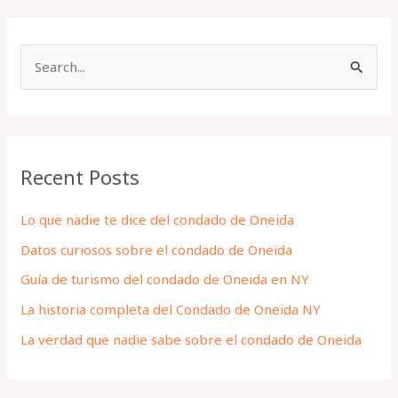
S
e
a
r
Recent Posts
c
h
Lo que nadie te dice del condado de Oneida
f
Datos curiosos sobre el condado de Oneida
o
Guía de turismo del condado de Oneida en NY
r
La historia completa del Condado de Oneida NY
:
La verdad que nadie sabe sobre el condado de Oneida