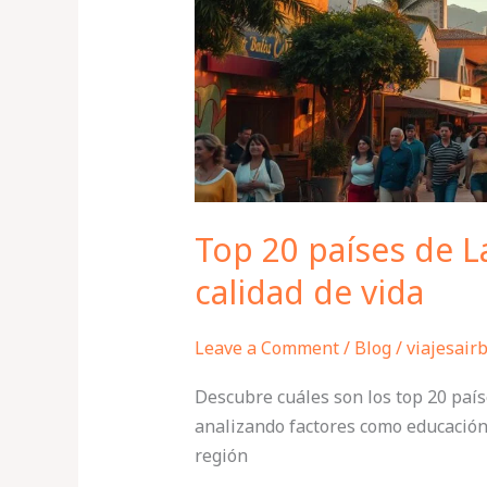
mejor
calidad
de
vida
Top 20 países de 
calidad de vida
Leave a Comment
/
Blog
/
viajesair
Descubre cuáles son los top 20 país
analizando factores como educación,
región