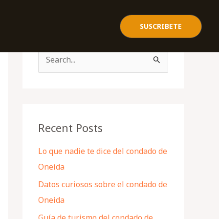
SUSCRIBETE
S
e
a
r
c
Recent Posts
h
Lo que nadie te dice del condado de
f
Oneida
o
Datos curiosos sobre el condado de
r
Oneida
:
Guía de turismo del condado de