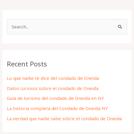
S
e
a
r
Recent Posts
c
h
Lo que nadie te dice del condado de Oneida
f
Datos curiosos sobre el condado de Oneida
o
Guía de turismo del condado de Oneida en NY
r
La historia completa del Condado de Oneida NY
:
La verdad que nadie sabe sobre el condado de Oneida