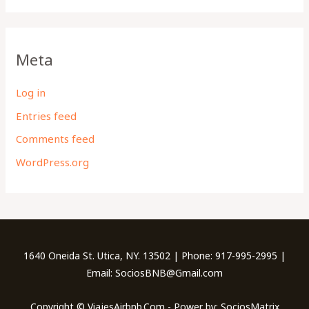
Meta
Log in
Entries feed
Comments feed
WordPress.org
1640 Oneida St. Utica, NY. 13502 | Phone: 917-995-2995 |
Email: SociosBNB@Gmail.com
Copyright © ViajesAirbnb.Com - Power by: SociosMatrix