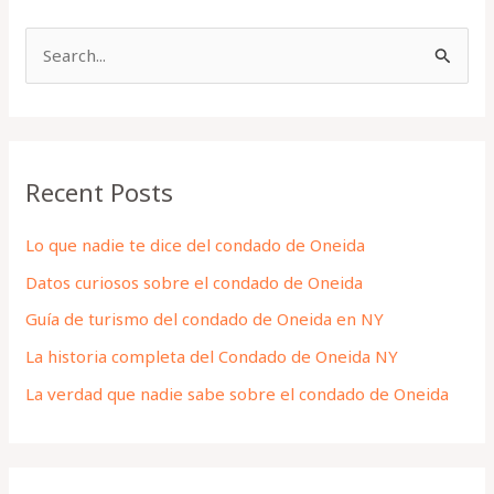
S
e
a
r
Recent Posts
c
h
Lo que nadie te dice del condado de Oneida
f
Datos curiosos sobre el condado de Oneida
o
Guía de turismo del condado de Oneida en NY
r
La historia completa del Condado de Oneida NY
:
La verdad que nadie sabe sobre el condado de Oneida