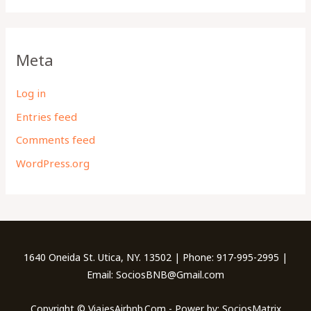
Meta
Log in
Entries feed
Comments feed
WordPress.org
1640 Oneida St. Utica, NY. 13502 | Phone: 917-995-2995 |
Email: SociosBNB@Gmail.com
Copyright © ViajesAirbnb.Com - Power by: SociosMatrix