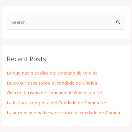
S
e
a
r
Recent Posts
c
h
Lo que nadie te dice del condado de Oneida
f
Datos curiosos sobre el condado de Oneida
o
Guía de turismo del condado de Oneida en NY
r
La historia completa del Condado de Oneida NY
:
La verdad que nadie sabe sobre el condado de Oneida