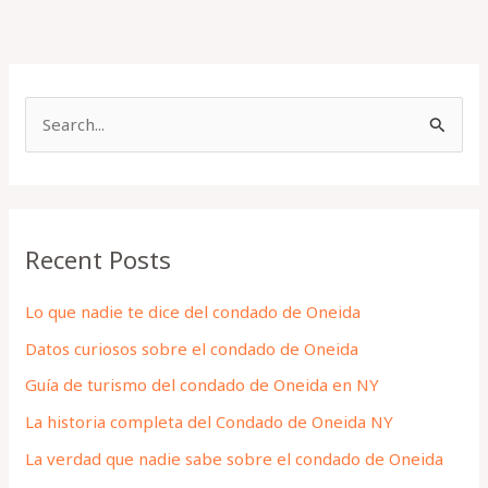
S
e
a
r
Recent Posts
c
h
Lo que nadie te dice del condado de Oneida
f
Datos curiosos sobre el condado de Oneida
o
Guía de turismo del condado de Oneida en NY
r
La historia completa del Condado de Oneida NY
:
La verdad que nadie sabe sobre el condado de Oneida