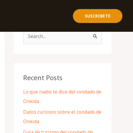
SUSCRIBETE
S
e
a
r
c
Recent Posts
h
Lo que nadie te dice del condado de
f
Oneida
o
Datos curiosos sobre el condado de
r
Oneida
:
Guía de turismo del condado de