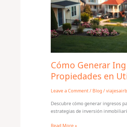
en
Utica
NY
Cómo Generar Ingr
Propiedades en Ut
Leave a Comment
/
Blog
/
viajesair
Descubre cómo generar ingresos pa
estrategias de inversión inmobiliaria
Read More »