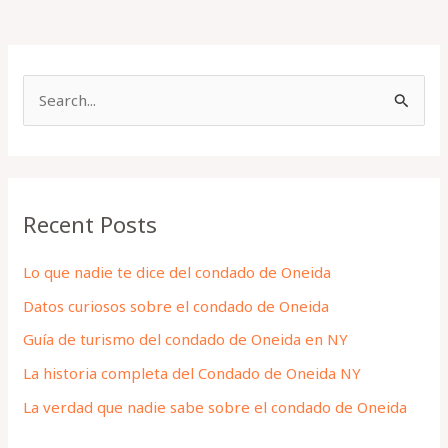
S
e
a
r
Recent Posts
c
h
Lo que nadie te dice del condado de Oneida
f
Datos curiosos sobre el condado de Oneida
o
Guía de turismo del condado de Oneida en NY
r
La historia completa del Condado de Oneida NY
:
La verdad que nadie sabe sobre el condado de Oneida