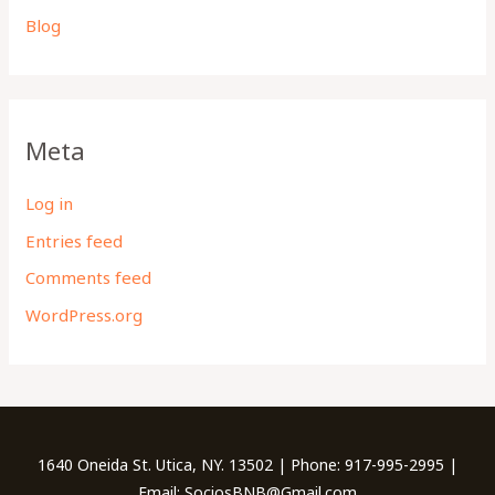
Blog
Meta
Log in
Entries feed
Comments feed
WordPress.org
1640 Oneida St. Utica, NY. 13502 | Phone: 917-995-2995 |
Email: SociosBNB@Gmail.com