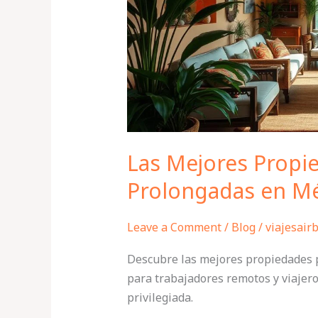
en
Mérida
Las Mejores Propi
Prolongadas en M
Leave a Comment
/
Blog
/
viajesair
Descubre las mejores propiedades p
para trabajadores remotos y viajer
privilegiada.