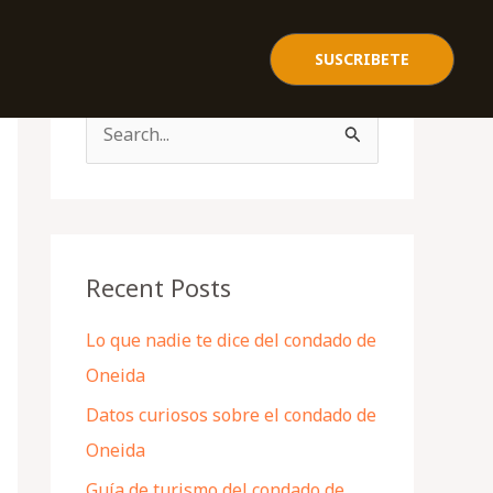
SUSCRIBETE
S
e
a
r
c
Recent Posts
h
Lo que nadie te dice del condado de
f
Oneida
o
Datos curiosos sobre el condado de
r
Oneida
:
Guía de turismo del condado de