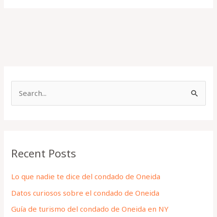
S
e
a
r
Recent Posts
c
h
Lo que nadie te dice del condado de Oneida
f
Datos curiosos sobre el condado de Oneida
o
Guía de turismo del condado de Oneida en NY
r