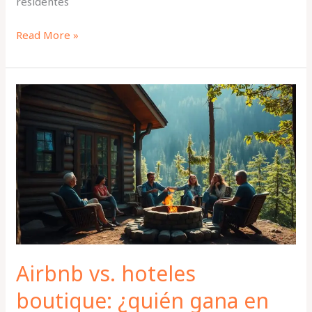
residentes
Read More »
Airbnb
vs.
hoteles
boutique:
¿quién
gana
en
experiencia
auténtica?
Airbnb vs. hoteles
boutique: ¿quién gana en