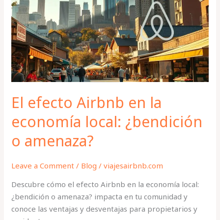
en
la
economía
local:
¿bendición
o
amenaza?
El efecto Airbnb en la
economía local: ¿bendición
o amenaza?
Leave a Comment
/
Blog
/
viajesairbnb.com
Descubre cómo el efecto Airbnb en la economía local:
¿bendición o amenaza? impacta en tu comunidad y
conoce las ventajas y desventajas para propietarios y