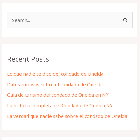
S
e
a
r
Recent Posts
c
h
Lo que nadie te dice del condado de Oneida
f
Datos curiosos sobre el condado de Oneida
o
Guía de turismo del condado de Oneida en NY
r
La historia completa del Condado de Oneida NY
:
La verdad que nadie sabe sobre el condado de Oneida