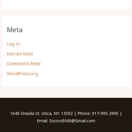
Meta
Log in
Entries feed
Comments feed
WordPress.org
1640 Oneida St. Utica, NY. 13502 | Phone: 917-995-2995 |
Email: SociosBNB@Gmail.com